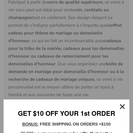
Fabriqué à partir de
verre de qualité supérieure
, ce verre à
vin sans pied est idéal pour siroter
vin, cocktails ou
champagne
tout en célébrant. Son design élégant lui
permet de s'intégrer parfaitement à n'importe quel
coffret
cadeau pour thème de mariage ou demoiselle
d'honneur
, ce qui en fait un incontournable pour
cadeaux
pour la tribu de la mariée, cadeaux pour les demoiselles
d'honneur ou cadeaux de remerciement pour les
demoiselles d'honneur
. Que vous organisiez une
boîte de
demande en mariage pour demoiselle d'honneur ou à la
recherche de cadeaux de mariage uniques
, ce verre à vin
personnalisé est le moyen ultime de porter un toast à
l'amitié et aux souvenirs de toute une vie.
GET $10 OFF YOUR 1st ORDER
EXPÉDITION & RETOURS
BONUS:
FREE SHIPPING ON ORDERS +$150