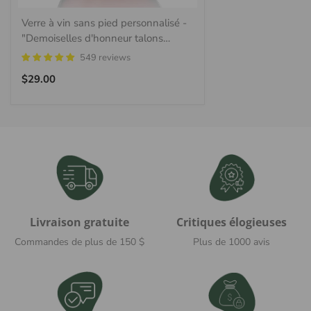
d'entreprise, les mariages, les enterrements de vie de
Verre à vin sans pied personnalisé -
jeune fille/garçon, etc. Veuillez contacter
"Demoiselles d'honneur talons
info@MAISONCUSTOM.com pour toute demande.
hauts"
549 reviews
- Où est basé MAISONCUSTOM ?
Prix
$29.00
régulier
Nous sommes basés à Champlain, NY, États-Unis et à
Montréal, QC, Canada.
Livraison gratuite
Critiques élogieuses
Commandes de plus de 150 $
Plus de 1000 avis