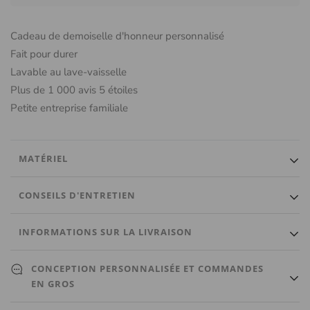
Cadeau de demoiselle d'honneur personnalisé
Fait pour durer
Lavable au lave-vaisselle
Plus de 1 000 avis 5 étoiles
Petite entreprise familiale
MATÉRIEL
Verre luxueux de haute qualité qui est durable et garde les
CONSEILS D'ENTRETIEN
boissons fraîches.
Lavage à la main seulement.
INFORMATIONS SUR LA LIVRAISON
Expédié sous 3 jours ouvrables. Un numéro de suivi vous sera
CONCEPTION PERSONNALISÉE ET COMMANDES
automatiquement envoyé par e-mail une fois qu'il sera expédié.
EN GROS