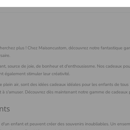
 cherchez plus ! Chez Maisoncustom, découvrez notre fantastique 
saire.
ant, source de joie, de bonheur et d'enthousiasme. Nos cadeaux pou
 également stimuler leur créativité.
e plein air, sont des idées cadeaux idéales pour les enfants de tou
et à s'amuser. Découvrez dès maintenant notre gamme de cadeaux p
nts
d'un enfant et peuvent créer des souvenirs inoubliables. Un ensem