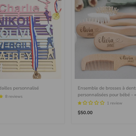
ailles personnalisé
Ensemble de brosses à dent
personnalisées pour bébé - 
8 reviews
en douceur »
1 review
Prix
$50.00
régulier