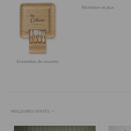
Travail et vo
Bocaux à drag
Travail et vo
Récréation et jeux
Cadeaux inapp
Boîtes et emb
Cadeaux inapp
Ensembles de couverts
MEILLEURES VENTES