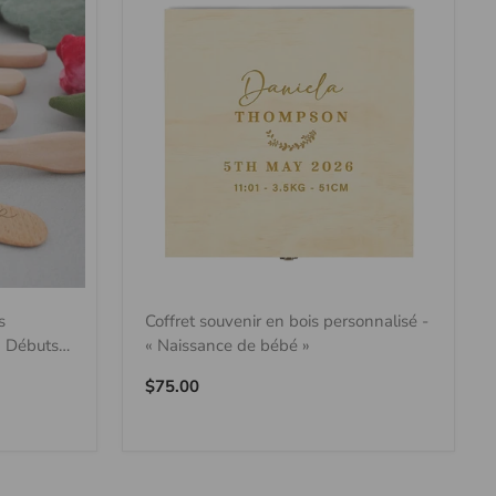
s
Coffret souvenir en bois personnalisé -
« Débuts
« Naissance de bébé »
Prix
$75.00
régulier