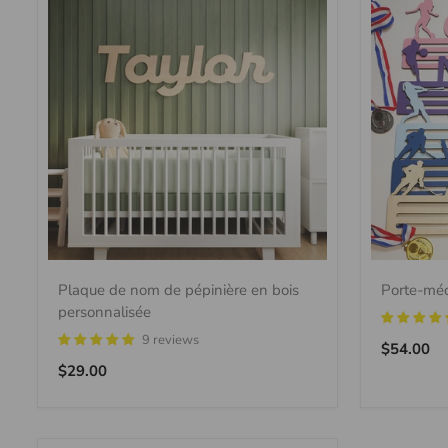
Plaque de nom de pépinière en bois
Porte-méd
personnalisée
9 reviews
Prix
$54.00
Prix
régulier
$29.00
régulier