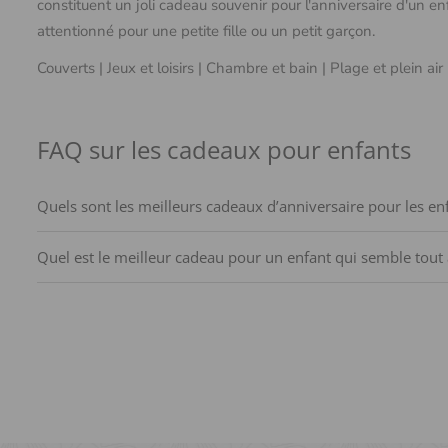
constituent un joli cadeau souvenir pour l'anniversaire d'un e
attentionné pour une petite fille ou un petit garçon.
Couverts
|
Jeux et loisirs
|
Chambre et bain
|
Plage et plein air
FAQ sur les cadeaux pour enfants
Quels sont les meilleurs cadeaux d’anniversaire pour les enf
Quel est le meilleur cadeau pour un enfant qui semble tout 
Le meilleur cadeau d'anniversaire pour un enfant est souvent 
personnalisés pour enfants, comme les couverts gravés, les se
Pour un enfant qui semble tout avoir, les idées de cadeaux d'a
non seulement pratique, mais rend aussi le repas plus agréabl
Envisagez des options comme un sac à dos personnalisé, un 
démarche éco-responsable personnalisée. Le charme de la per
personnalisé devient une pièce maîtresse, reflétant son indivi
l'enfant.
Grâce à la personnalisation et à des choix uniques, vous off