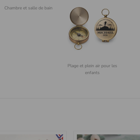
yages pour hommes
ées et sacs cadeaux
yages pour hommes
Chambre et salle de bain
ropriés
allages cadeaux
ropriés
Plage et plein air pour les
enfants