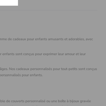
gamme de cadeaux pour enfants amusants et adorables, avec
r enfants sont conçus pour exprimer leur amour et leur
s âges. Nos cadeaux personnalisés pour tout-petits sont conçus
ersonnalisés pour enfants.
ble de couverts personnalisé ou une boîte à bijoux gravée