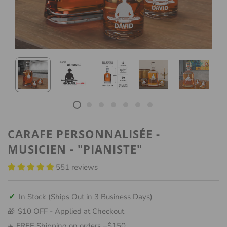
CARAFE PERSONNALISÉE -
MUSICIEN - "PIANISTE"
551 reviews
✓
In Stock (Ships Out in 3 Business Days)
$10 OFF - Applied at Checkout
🎁
FREE Shipping on orders +$150
✈️