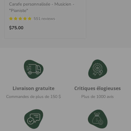
Carafe personnalisée - Musicien -
- Où est basé MAISONCUSTOM ?
"Pianiste"
551 reviews
Nous sommes basés à Champlain, NY, États-Unis et à
Prix
$75.00
Montréal, QC, Canada.
régulier
Livraison gratuite
Critiques élogieuses
Commandes de plus de 150 $
Plus de 1000 avis