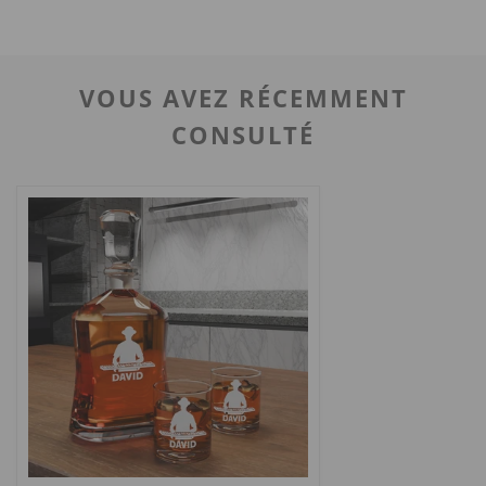
gravure sont entièrement réalisées en interne. Les articles
sont finis à la main, ce qui en fait un produit haut de
gamme, sans aucune réduction supplémentaire.
VOUS AVEZ RÉCEMMENT
- Offrez-vous la livraison gratuite ?
CONSULTÉ
La livraison est gratuite pour les commandes supérieures à
150 $. MAISONCUSTOM applique des frais de livraison
forfaitaires de 15 $ aux États-Unis et au Canada pour les
commandes inférieures à 150 $.
- Offrez-vous des remises sur quantité ?
MAISONCUSTOM propose des tarifs de gros pour les
commandes de plus de 10 pièces (du même
article/modèle). Par exemple, pour les cadeaux
d'entreprise, les mariages, les enterrements de vie de
jeune fille/garçon, etc. Veuillez contacter
info@MAISONCUSTOM.com pour toute demande.