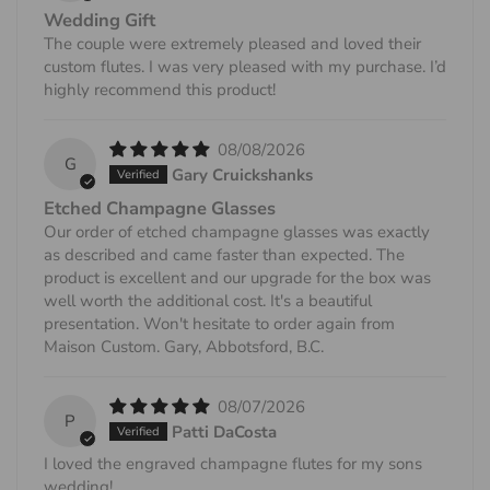
sous 30 jours ?
Wedding Gift
vous permettant de suivre l'avancement de votre livraison.
The couple were extremely pleased and loved their
Bien que nous n'acceptions pas les retours,
Gardez à l'esprit que les informations de suivi seront mises
custom flutes. I was very pleased with my purchase. I’d
MAISONCUSTOM fera tout son possible pour vous
highly recommend this product!
à jour en ligne un (1) jour ouvrable après l'expédition de
garantir une entière satisfaction. Si vous n'êtes pas satisfait
votre commande.
de l'article reçu, veuillez nous contacter à
08/08/2026
Impôts
G
info@MAISONCUSTOM.com et nous ferons tout notre
Gary Cruickshanks
possible pour résoudre le problème.
États-Unis
Etched Champagne Glasses
Our order of etched champagne glasses was exactly
Il n'y a actuellement aucune taxe ni aucun droit facturé sur
- J'essaie de personnaliser un article mais cela
as described and came faster than expected. The
les commandes livrées aux États-Unis.
semble désordonné ?
product is excellent and our upgrade for the box was
well worth the additional cost. It's a beautiful
Canada
Ne vous inquiétez pas, l'outil de personnalisation
presentation. Won't hesitate to order again from
Pour les commandes passées au Canada, les clients
instantanée peut ne pas fonctionner à 100 %. Vous
Maison Custom. Gary, Abbotsford, B.C.
devront payer les taxes de vente fédérales et provinciales,
pouvez poursuivre votre commande et nous vous
qui dépendent de la province vers laquelle la commande
contacterons pour vérifier que le design est correctement
08/07/2026
est expédiée.
P
réalisé avant la gravure.
Patti DaCosta
Si cela fait 7 jours ouvrables que vous avez reçu un
I loved the engraved champagne flutes for my sons
- Ma conception personnalisée ressemblera-t-elle
numéro de suivi et que votre commande n'est toujours pas
wedding!