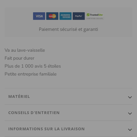
Paiement sécurisé et garanti
Va au lave-vaisselle
Fait pour durer
Plus de 1 000 avis 5 étoiles
Petite entreprise familiale
MATÉRIEL
Verre luxueux et de haute qualité, idéal pour un verre à boire
CONSEILS D'ENTRETIEN
personnalisé parfait.
Lavage à la main UNIQUEMENT. Ne pas mettre au lave-vaisselle.
INFORMATIONS SUR LA LIVRAISON